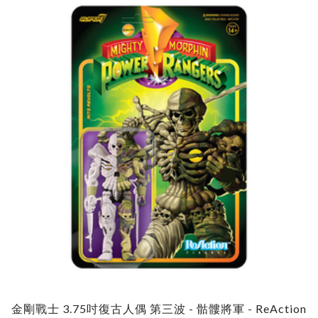
金剛戰士 3.75吋復古人偶 第三波 - 骷髏將軍 - ReAction