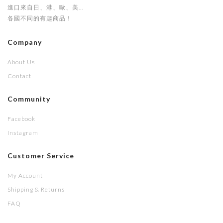
進口來自日、港、歐、美...
各國不同的有趣商品！
Company
About Us
Contact
Community
Facebook
Instagram
Customer Service
My Account
Shipping & Returns
FAQ