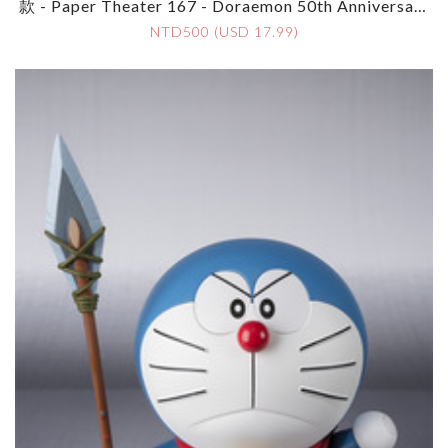
款 - Paper Theater 167 - Doraemon 50th Anniversary
Celebration With Cake
NTD500 (USD 17.99)