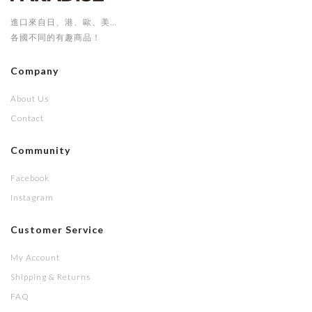
進口來自日、港、歐、美...
各國不同的有趣商品！
Company
About Us
Contact
Community
Facebook
Instagram
Customer Service
My Account
Shipping & Returns
FAQ