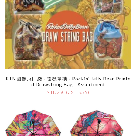
RJB 圖像束口袋 - 隨機單抽 - Rockin' Jelly Bean Printe
D Drawstring Bag - Assortment
NTD250 (USD 8.99)