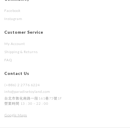
Facebook
Instagram
Customer Service
My Account
Shipping & Returns
FAQ
Contact Us
(+886) 2 2776 6224
info@paradisetoyland.com
台北市敦化南路一段161巷75號1F
營業時間 13 : 30 – 22 : 00
Google Maps