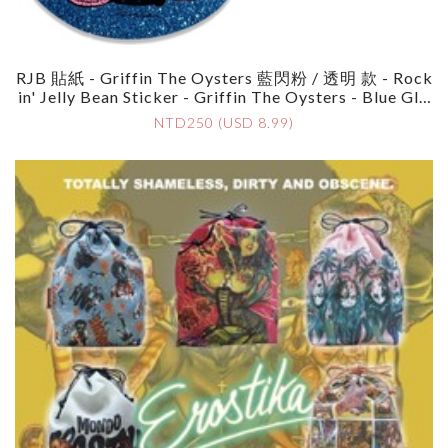
RJB 貼紙 - Griffin The Oysters 藍閃粉 / 透明 款 - Rock
In' Jelly Bean Sticker - Griffin The Oysters - Blue Glit
Ter / Clear
NTD250 (USD 8.99)