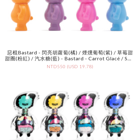
惡棍Bastard - 閃亮胡蘿蔔(橘) / 煙燻葡萄(紫) / 草莓甜
甜圈(粉紅) / 汽水糖(藍) - Bastard - Carrot Glacé / Smo
Ky Grape / Strawberry Doughnut / Soda Candy
NTD550 (USD 19.78)