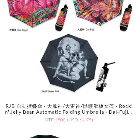
RJB 自動摺疊傘 - 大風神/大雷神/骷髏滑板女孩 - Rocki
N' Jelly Bean Automatic Folding Umbrella - Dai-Fujin/
Dai-Raijin/Skull Skater Girl
NTD1800 (USD 64.75)