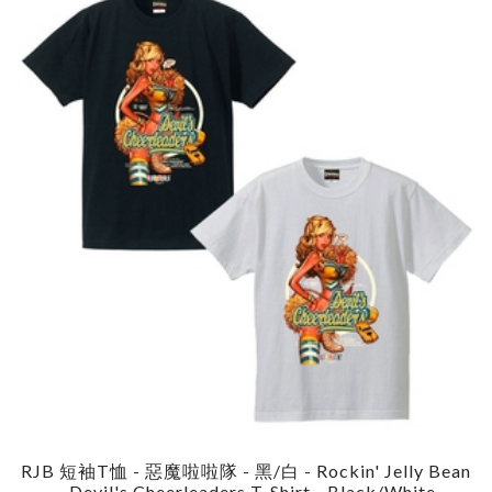
RJB 短袖T恤 - 惡魔啦啦隊 - 黑/白 - Rockin' Jelly Bean
- Devil's Cheerleaders T-Shirt - Black/White