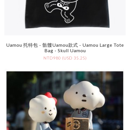
Uamou 托特包 - 骷髏Uamou款式 - Uamou Large Tote
Bag - Skull Uamou
NTD980 (USD 35.25)