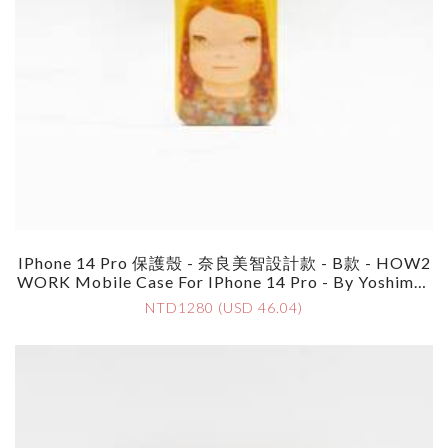
IPhone 14 Pro 保護殼 - 奈良美智設計款 - B款 - HOW2
WORK Mobile Case For IPhone 14 Pro - By Yoshimot
O Nara - Style B
NTD1280 (USD 46.04)