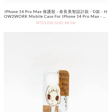
IPhone 14 Pro Max 保護殼 - 奈良美智設計款 - D款 - H
OW2WORK Mobile Case For IPhone 14 Pro Max - By
Yoshimoto Nara - Style D
NTD1350 (USD 48.56)