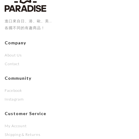
進口來自日、港、歐、美...
各國不同的有趣商品！
Company
About Us
Contact
Community
Facebook
Instagram
Customer Service
My Account
Shipping & Returns