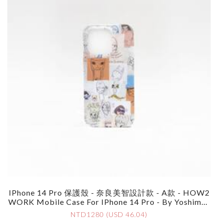
IPhone 14 Pro 保護殼 - 奈良美智設計款 - A款 - HOW2
WORK Mobile Case For IPhone 14 Pro - By Yoshimot
O Nara - Style A
NTD1280 (USD 46.04)