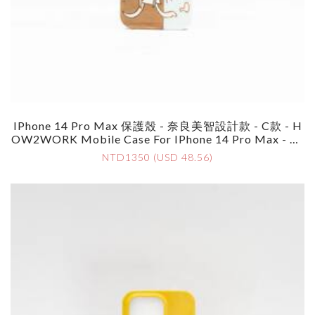
IPhone 14 Pro Max 保護殼 - 奈良美智設計款 - C款 - H
OW2WORK Mobile Case For IPhone 14 Pro Max - By
Yoshimoto Nara - Style C
NTD1350 (USD 48.56)