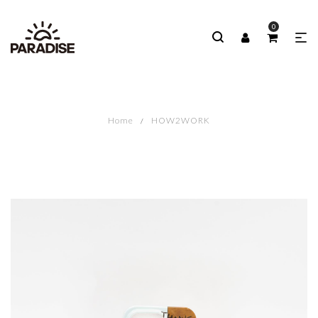
0
Home
HOW2WORK