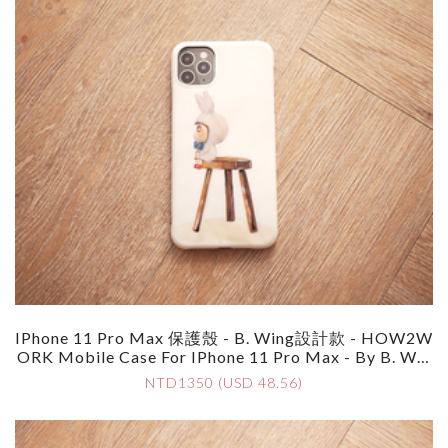
IPhone 11 Pro Max 保護殼 - B. Wing設計款 - HOW2W
ORK Mobile Case For IPhone 11 Pro Max - By B. Win
G
NTD1350 (USD 48.56)