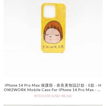
IPhone 14 Pro Max 保護殼 - 奈良美智設計款 - E款 - H
OW2WORK Mobile Case For IPhone 14 Pro Max - By
Yoshimoto Nara - Style E
NTD1350 (USD 48.56)