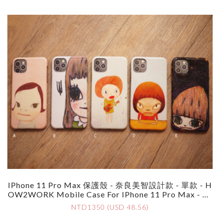
IPhone 11 Pro Max 保護殼 - 奈良美智設計款 - 單款 - H
OW2WORK Mobile Case For IPhone 11 Pro Max - By
Yoshimoto Nara - Single
NTD1350 (USD 48.56)