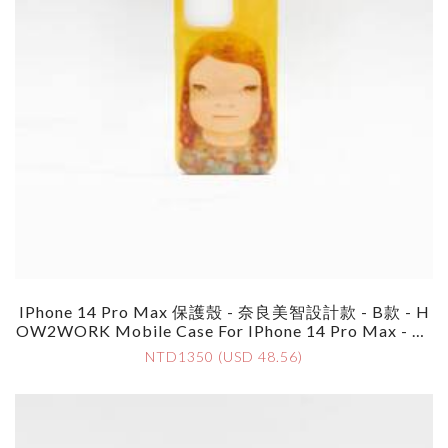
IPhone 14 Pro Max 保護殼 - 奈良美智設計款 - B款 - H
OW2WORK Mobile Case For IPhone 14 Pro Max - By
Yoshimoto Nara - Style B
NTD1350 (USD 48.56)