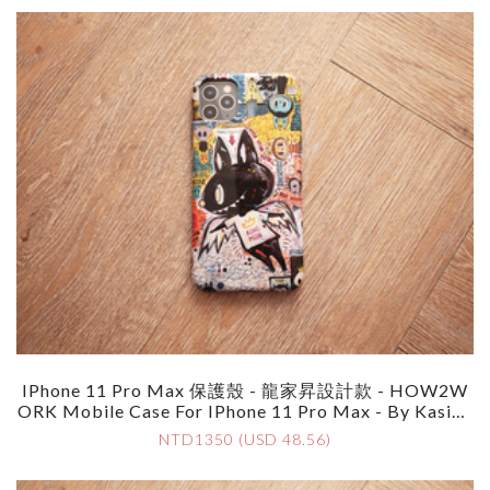
IPhone 11 Pro Max 保護殼 - 龍家昇設計款 - HOW2W
ORK Mobile Case For IPhone 11 Pro Max - By Kasing
Lung
NTD1350 (USD 48.56)