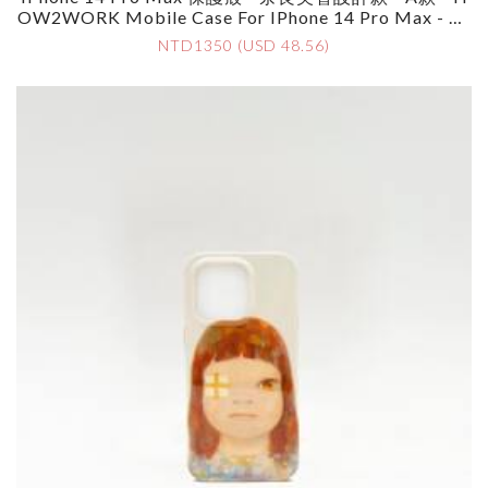
OW2WORK Mobile Case For IPhone 14 Pro Max - By
Yoshimoto Nara - Style A
NTD1350 (USD 48.56)