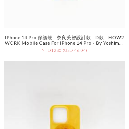
IPhone 14 Pro 保護殼 - 奈良美智設計款 - D款 - HOW2
WORK Mobile Case For IPhone 14 Pro - By Yoshimot
O Nara - Style D
NTD1280 (USD 46.04)