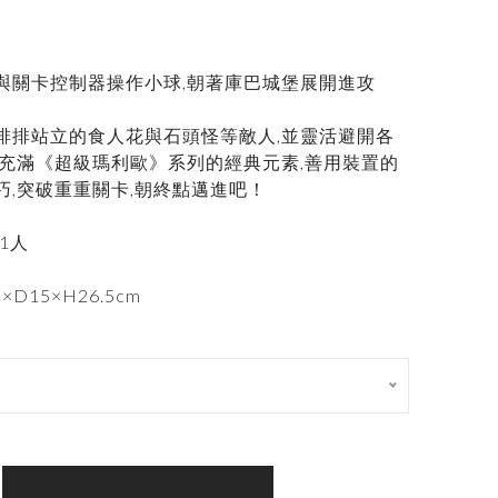
與關卡控制器操作小球,朝著庫巴城堡展開進攻
排排站立的食人花與石頭怪等敵人,並靈活避開各
,充滿《超級瑪利歐》系列的經典元素,善用裝置的
巧,突破重重關卡,朝終點邁進吧！
1人
D15×H26.5cm