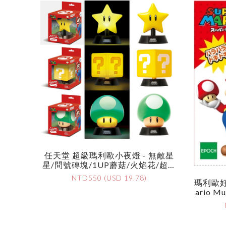
任天堂 超級瑪利歐小夜燈 - 無敵星
星/問號磚塊/1UP蘑菇/火焰花/超級
蘑菇/害羞幽靈 - Nintendo Super M
NTD550 (USD 19.78)
瑪利歐好多
Ario Nightlight - Super Star/Questi
Ario Mu
On Block/1-Up Mushroom/Fire Flo
Wer/Super Mushroom/Boo