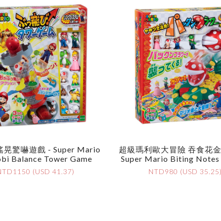
驚嚇遊戲 - Super Mario
超級瑪利歐大冒險 吞食花金
obi Balance Tower Game
Super Mario Biting Notes
Flower Game
NTD1150 (USD 41.37)
NTD980 (USD 35.25