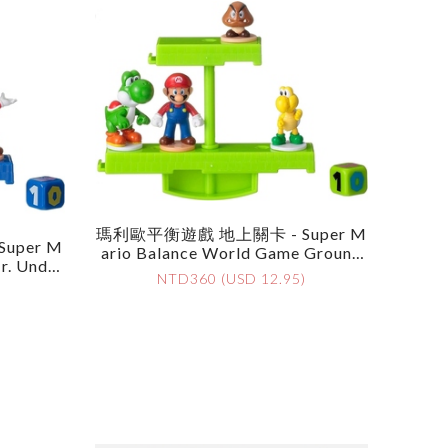
瑪利歐平衡遊戲 地上關卡 - Super M
uper M
Ario Balance World Game Ground
r. Under
Stage
NTD360 (USD 12.95)
)