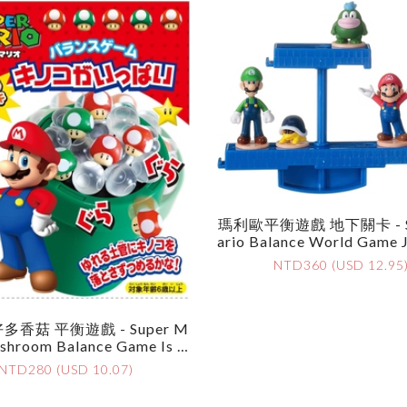
瑪利歐平衡遊戲 地下關卡 - S
Ario Balance World Game J
Ground Stage
NTD360 (USD 12.95
香菇 平衡遊戲 - Super M
shroom Balance Game Is F
Ull
NTD280 (USD 10.07)