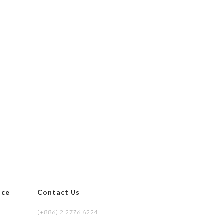
ice
Contact Us
(+886) 2 2776 6224