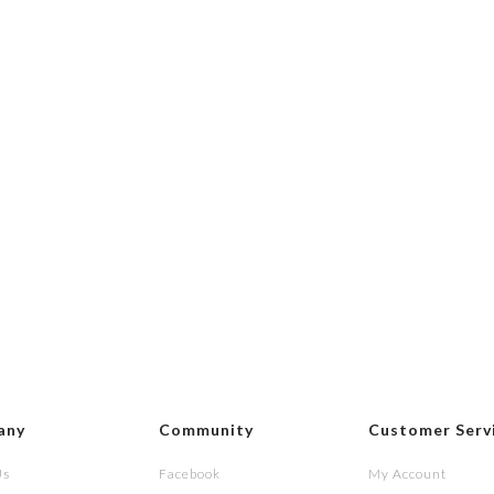
any
Community
Customer Serv
Us
Facebook
My Account