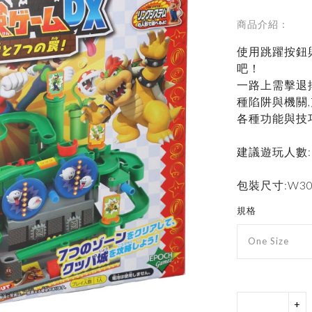
商品介紹：
使用跳躍按鈕
吧！
一路上需擊退
種陷阱與機關
各種功能與技
建議遊玩人數:
包裝尺寸:W30×
規格
One Size
+