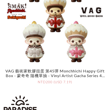
VAG 藝術家軟膠扭蛋 第45彈 Monchhichi Happy Gift
Box - 蒙奇奇 隨機單抽 - Vinyl Artist Gacha Series 45
Monchhichi Happy Gift Box - Monchhichi - Assortme
NTD200 (USD 7.19)
Nt