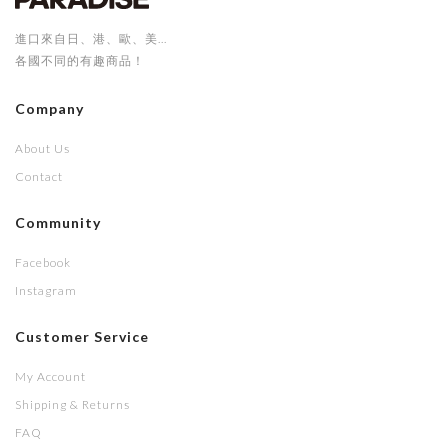
進口來自日、港、歐、美...
各國不同的有趣商品！
Company
About Us
Contact
Community
Facebook
Instagram
Customer Service
My Account
Shipping & Returns
FAQ