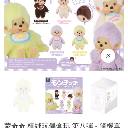
蒙奇奇 植絨玩偶盒玩 第八彈 - 隨機單