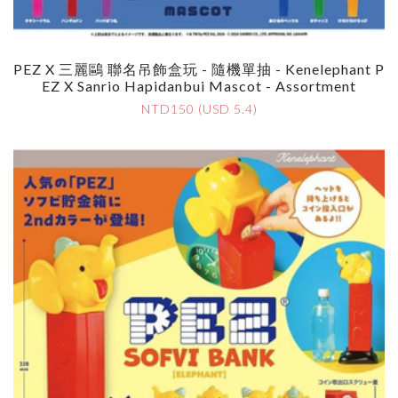
PEZ X 三麗鷗 聯名吊飾盒玩 - 隨機單抽 - Kenelephant P
EZ X Sanrio Hapidanbui Mascot - Assortment
NTD150 (USD 5.4)