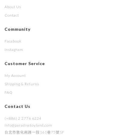
About Us
Contact
Community
Facebook
Instagram
Customer Service
My Account
Shipping & Returns
FAQ
Contact Us
(+886) 2 2776 6224
info@paradisetoyland.com
台北市敦化南路一段161巷75號1F