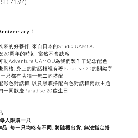
SD 71.94)
 Anniversary！
直以來的好夥伴, 來自日本的Studio UAMOU
e慶祝20周年的時刻, 當然不會缺席
動Adventure UAMOU為我們製作了紀念配色
風格, 身上的對話框裡有著Paradise 20的關鍵字
 每一只都有著獨一無二的搭配
配彩色對話框, 以及黑底搭配白色對話框兩款主題
同歡慶Paradise 20歲生日
高
品
, 每人限購一只
裝作品, 每一只均略有不同, 將隨機出貨, 無法指定搭