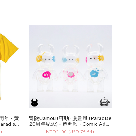
0周年 - 黃
冒險Uamou (可動) 漫畫風 (Paradise
Paradise
20周年紀念) - 透明款 - Comic Adve
 Yellow
Nture UAMOU (Paradise 20 Annive
)
NTD2100 (USD 75.54)
Rsary) - Clear