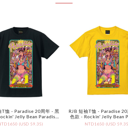
T恤 - Paradise 20周年 - 黑
RJB 短袖T恤 - Paradise 2
ckin' Jelly Bean Paradise
色款 - Rockin' Jelly Bean 
niversary T-Shirt - Black
20 Anniversary T-Shirt -
NTD1650 (USD 59.35)
NTD1650 (USD 59.35