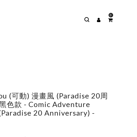
0
m
 (可動) 漫畫風 (Paradise 20周
黑色款 - Comic Adventure
aradise 20 Anniversary) -