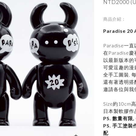
NTD2000 (U
商品介紹：
Paradise 20
Paradise一
在Paradis
以最新版本的可
可愛逗趣的漫畫
全手工圖裝,
還有著透明搭
邀請各位與我們一
Size約10cm
日本製軟膠作
PS. 數量有限
PS. 手工塗
配