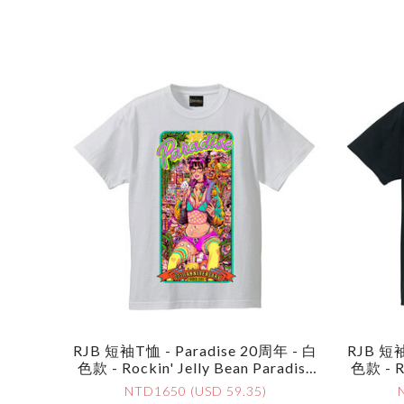
RJB 短袖T恤 - Paradise 20周年 - 白
RJB 短袖
色款 - Rockin' Jelly Bean Paradise
色款 - Ro
20 Anniversary T-Shirt - White
20 An
NTD1650 (USD 59.35)