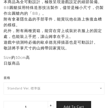
本商品為全可動設計，極致呈現遊戲設定的細節裝備。
BB圓艙採用特殊造形技法製作，儘管是極小尺寸，仍製
作出圓艙內的「BB」。
附有拿著隱生蟲的手部零件，能賞玩他在路上恢復血槽
的模樣。
此外，附有兩種貨箱，能背在背上或裝於衣服上的固定
處，也能裝上手把，讓山姆拿在手上。
遊戲中偵測時必備的歐卓德克掃描器也是可動設計。
敬請將手掌尺寸的山姆帶回家賞玩。
Size約10cm高
日版商品
規格
Standard Ver. 標準版
+
Add To Cart