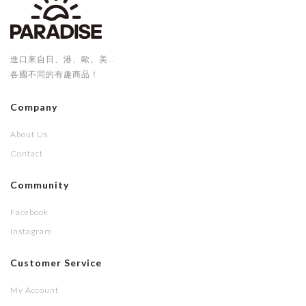
進口來自日、港、歐、美...
各國不同的有趣商品！
Company
About Us
Contact
Community
Facebook
Instagram
Customer Service
My Account