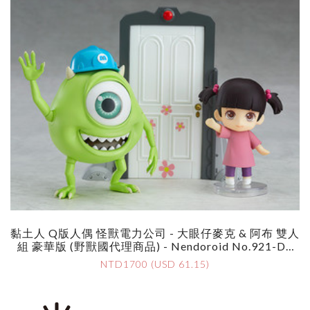
黏土人 Q版人偶 怪獸電力公司 - 大眼仔麥克 & 阿布 雙人
組 豪華版 (野獸國代理商品) - Nendoroid No.921-DX
Monsters Inc. - Mike & Boo Set DX Ver.
NTD1700 (USD 61.15)