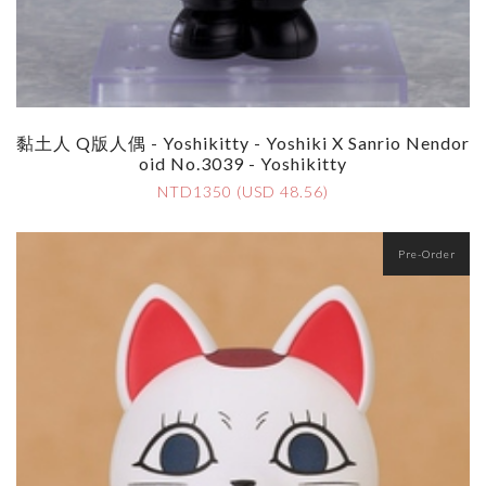
黏土人 Q版人偶 - Yoshikitty - Yoshiki X Sanrio Nendor
Oid No.3039 - Yoshikitty
NTD1350 (USD 48.56)
Pre-Order