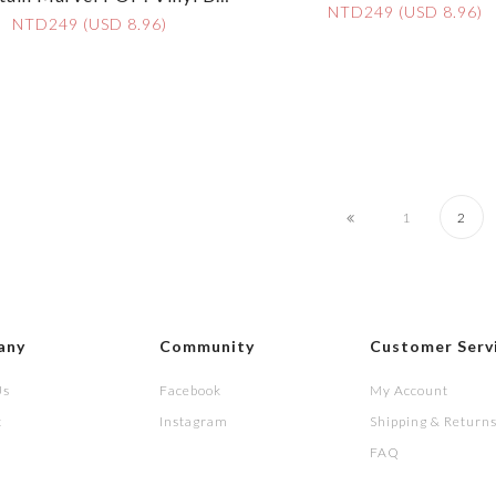
Bble-Head - Captain Ma
NTD249 (USD 8.96)
Bble-Head - Nick Fury
NTD249 (USD 8.96)
1
2
any
Community
Customer Serv
Us
Facebook
My Account
t
Instagram
Shipping & Return
FAQ