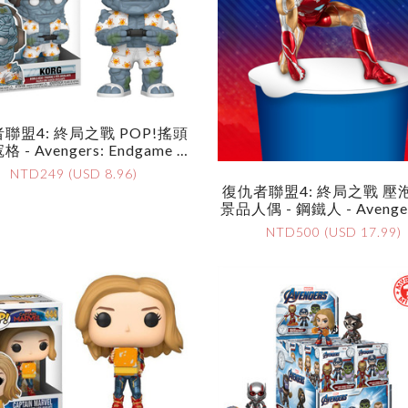
聯盟4: 終局之戰 POP!搖頭
寇格 - Avengers: Endgame P
Vinyl Bobble-Head - Korg
NTD249 (USD 8.96)
復仇者聯盟4: 終局之戰 壓
景品人偶 - 鋼鐵人 - Avenger
Dgame Noodle Stopper Pri
NTD500 (USD 17.99)
Ure - Iron Man