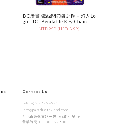
rvel
DC漫畫 鐵絲關節鑰匙圈 - 超人Lo
Go - DC Bendable Key Chain - Su
Perman Logo
NTD250 (USD 8.99)
ice
Contact Us
(+886) 2 2776 6224
info@paradisetoyland.com
s
台北市敦化南路一段161巷75號1F
營業時間 13 : 30 – 22 : 00