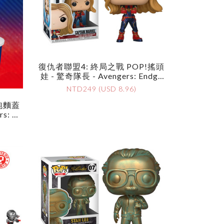
復仇者聯盟4: 終局之戰 POP!搖頭
娃 - 驚奇隊長 - Avengers: Endga
Me POP! Vinyl Bobble-Head - C
NTD249 (USD 8.96)
Aptain Marvel
泡麵蓋
s: En
ze Fig