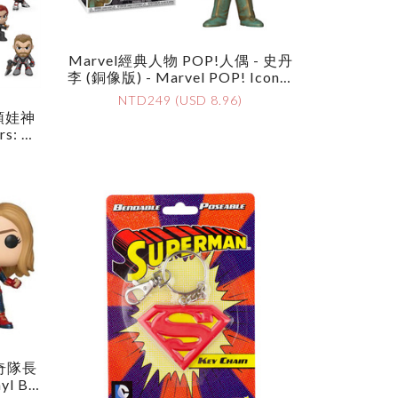
Marvel經典人物 POP!人偶 - 史丹
李 (銅像版) - Marvel POP! Icon V
Inyl Figure - Stan Lee
NTD249 (USD 8.96)
頭娃神
stery
驚奇隊長
nyl Bo