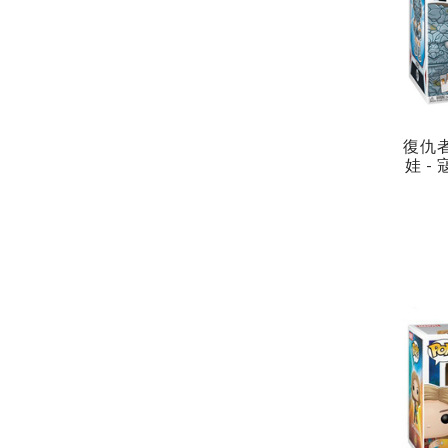
復仇者
娃 - 
OP! 