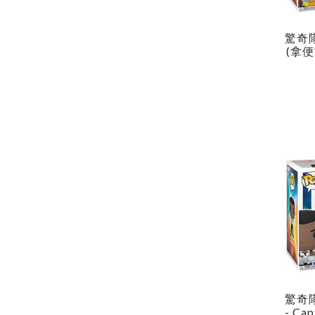
驚奇隊
(拿便當
P! Vi
M
驚奇隊
- Cap