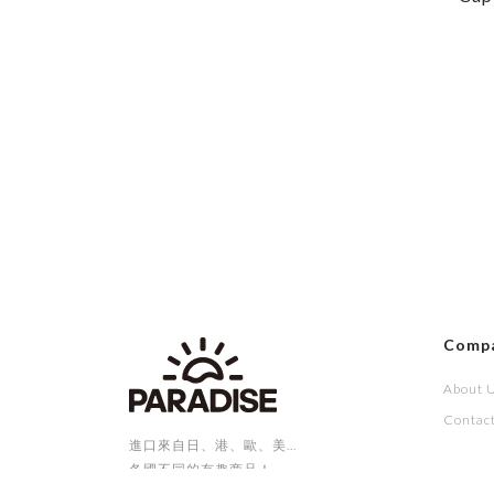
Comp
About 
Contac
進口來自日、港、歐、美...
各國不同的有趣商品！