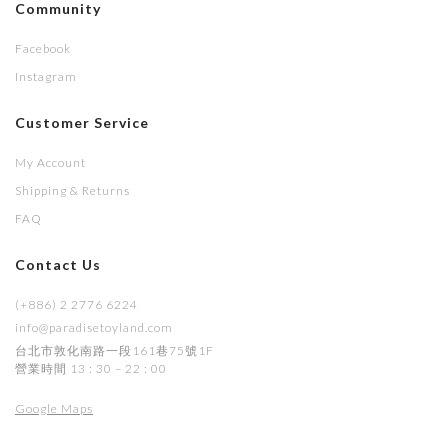
Community
Facebook
Instagram
Customer Service
My Account
Shipping & Returns
FAQ
Contact Us
(+886) 2 2776 6224
info@paradisetoyland.com
台北市敦化南路一段161巷75號1F
營業時間 13 : 30 – 22 : 00
Google Maps