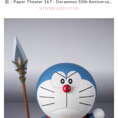
款 - Paper Theater 167 - Doraemon 50th Anniversary
Celebration With Cake
NTD500 (USD 17.99)