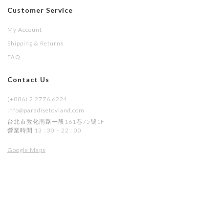
Customer Service
My Account
Shipping & Returns
FAQ
Contact Us
(+886) 2 2776 6224
info@paradisetoyland.com
台北市敦化南路一段161巷75號1F
營業時間 13 : 30 – 22 : 00
Google Maps
© Paradise Toy Land, All rights reserved.