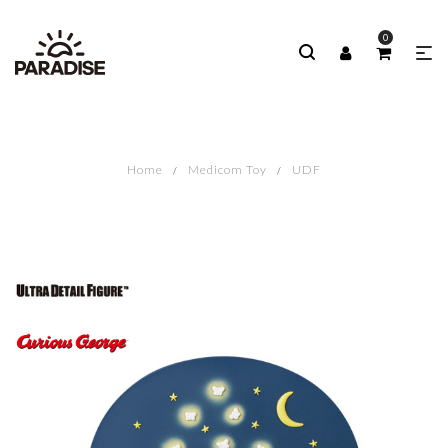
0
Home
Medicom Toy
UDF