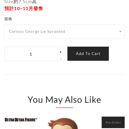
Size約7.5cm高
預計10~11月發售
規格
Curious George Lie Sprawled
+
Add To Cart
-
You May Also Like
Pre-Order