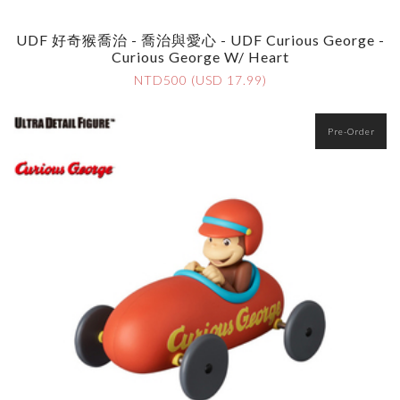
UDF 好奇猴喬治 - 喬治與愛心 - UDF Curious George -
Curious George W/ Heart
NTD500 (USD 17.99)
Pre-Order