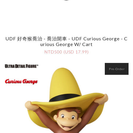
UDF 好奇猴喬治 - 喬治開車 - UDF Curious George - C
Urious George W/ Cart
NTD500 (USD 17.99)
Pre-Order