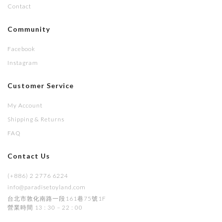
Contact
Community
Facebook
Instagram
Customer Service
My Account
Shipping & Returns
FAQ
Contact Us
(+886) 2 2776 6224
info@paradisetoyland.com
台北市敦化南路一段161巷75號1F
營業時間 13 : 30 – 22 : 00