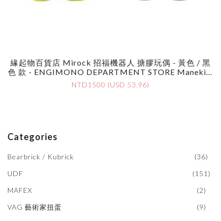
緣起物百貨店 Mirock 招福機器人 搪膠玩偶 - 黃色 / 黑
色 款 - ENGIMONO DEPARTMENT STORE Manekim
Akurima Robot By Mirock Toy - Yellow / Black
NTD1500 (USD 53.96)
Categories
Bearbrick / Kubrick
(36)
UDF
(151)
MAFEX
(2)
VAG 藝術家扭蛋
(9)