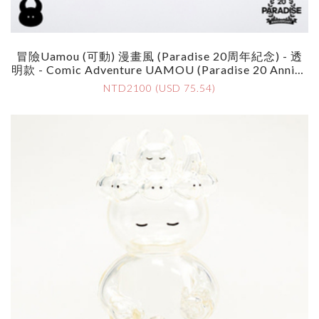
冒險Uamou (可動) 漫畫風 (Paradise 20周年紀念) - 透
明款 - Comic Adventure UAMOU (Paradise 20 Annive
Rsary) - Clear
NTD2100 (USD 75.54)