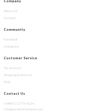
Company
About Us
Contact
Community
Facebook
Instagram
Customer Service
My Account
Shipping & Returns
FAQ
Contact Us
(+886) 2 2776 6224
info@paradisetoyland.com