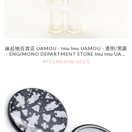
緣起物百貨店 UAMOU - Imu Imu UAMOU - 透明/黑眼
- ENGIMONO DEPARTMENT STORE Imu Imu UAM
OU By UAMOU - Clear / Black Eyes
NTD1200 (USD 43.17)