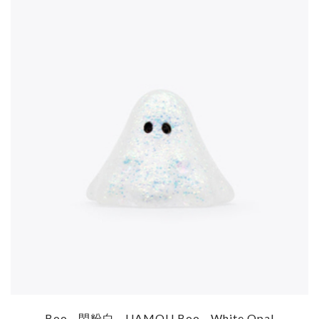
Boo - 閃粉白 - UAMOU Boo - White Opal