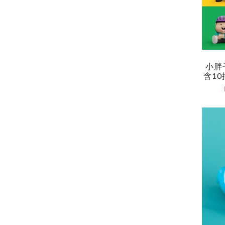
小胖
含10抽 
Drea
Y STR