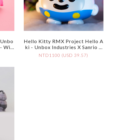
Unbo
Hello Kitty RMX Project Hello A
 - Win
Ki - Unbox Industries X Sanrio X
 Editi
Akinori Oishi
NTD1100 (USD 39.57)