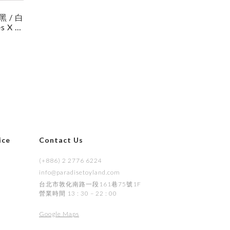
 黑 / 白
s X Ji
- Yell
/ Grey
ice
Contact Us
(+886) 2 2776 6224
info@paradisetoyland.com
s
台北市敦化南路一段161巷75號1F
營業時間 13 : 30 – 22 : 00
Google Maps