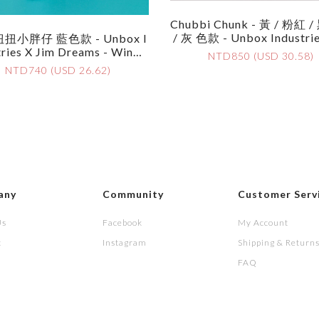
Chubbi Chunk - 黃 / 粉紅 /
/ 灰 色款 - Unbox Industrie
扭小胖仔 藍色款 - Unbox I
M Dreams - Chubbi Chunk 
ries X Jim Dreams - Wind-
NTD850 (USD 30.58)
Ow / Pink / Black / White 
riggle' Chunk Blue Edition
NTD740 (USD 26.62)
any
Community
Customer Serv
Us
Facebook
My Account
t
Instagram
Shipping & Return
FAQ