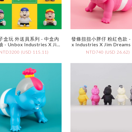
子盒玩 外送員系列 - 中盒內
發條扭扭小胖仔 粉紅色款 - 
- Unbox Industries X Jim
X Industries X Jim Dreams
ms - Chubbi Cheeks 《BUS
D-Up 'Wriggle' Chunk Pink
NTD3200 (USD 115.11)
NTD740 (USD 26.62)
EET》 - Display Case Of 1
On
0pcs