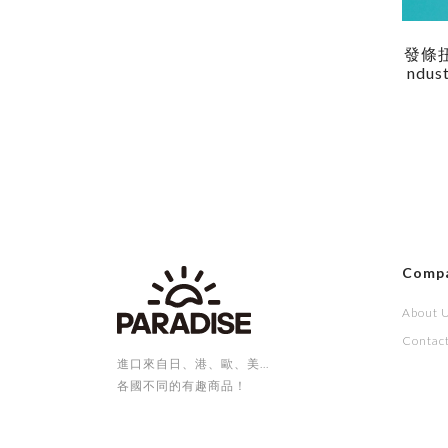
發條扭
Ndust
Up 'W
Comp
About 
Contac
進口來自日、港、歐、美...
各國不同的有趣商品！