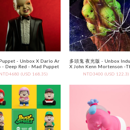
uppet - Unbox X Dario Ar
多頭鬼 夜光版 - Unbox Indus
o - Deep Red - Mad Puppet
X John Kenn Mortenson -
Ny Headed Hag (GID
NTD4680 (USD 168.35)
NTD3400 (USD 122.3)