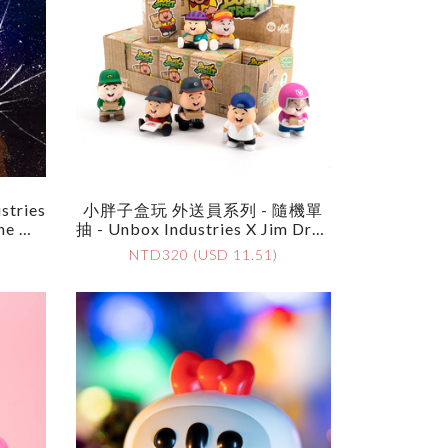
tries
小胖子盒玩 外送員系列 - 隨機單
The Ma
抽 - Unbox Industries X Jim Drea
)
Ms - Chubbi Cheeks 《BUSY ST
NTD320 (USD 11.51)
REET》 - Assortment