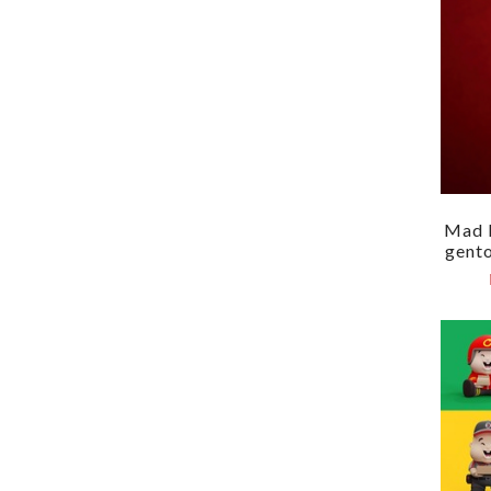
Mad P
Gent