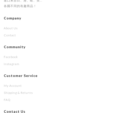
進口來自日、港、歐、美...
各國不同的有趣商品！
Company
About Us
Contact
Community
Facebook
Instagram
Customer Service
My Account
Shipping & Returns
FAQ
Contact Us